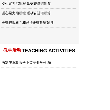
凝心聚力启新程 砥砺奋进谱新篇
凝心聚力启新程 砥砺奋进谱新篇
准确把握树立和践行正确政绩观 学
增强党性修养，树牢正确政绩观
教学活动
TEACHING ACTIVITIES
石家庄冀联医学中等专业学校 20
深耕实训教学 筑牢规范根基
熟知志愿填报政策 精准护航学子升
以考促学，备战升学
以评促建提质量 匠心育人展风采